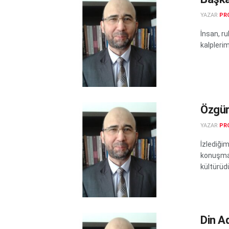
YAZAR
PRO
İnsan, ru
kalplerim
Özgür
YAZAR
PRO
İzlediğim
konuşmac
kültürüdü
Din A