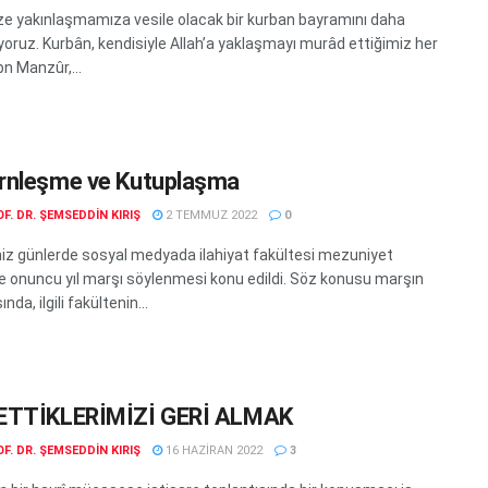
e yakınlaşmamıza vesile olacak bir kurban bayramını daha
iyoruz. Kurbân, kendisiyle Allah’a yaklaşmayı murâd ettiğimiz her
İbn Manzûr,...
nleşme ve Kutuplaşma
F. DR. ŞEMSEDDIN KIRIŞ
2 TEMMUZ 2022
0
iz günlerde sosyal medyada ilahiyat fakültesi mezuniyet
e onuncu yıl marşı söylenmesi konu edildi. Söz konusu marşın
nda, ilgili fakültenin...
ETTİKLERİMİZİ GERİ ALMAK
F. DR. ŞEMSEDDIN KIRIŞ
16 HAZIRAN 2022
3