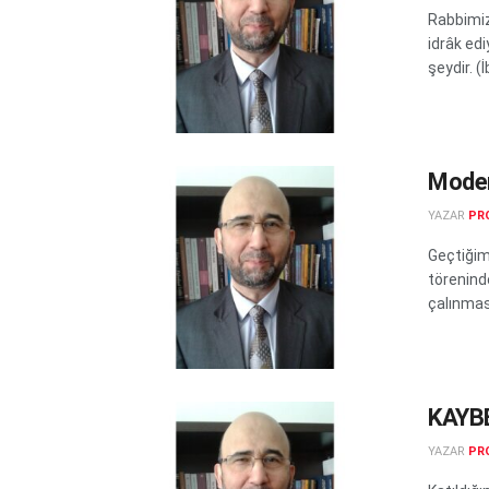
Rabbimiz
idrâk ed
şeydir. (
Moder
YAZAR
PRO
Geçtiğim
törenind
çalınması
KAYB
YAZAR
PRO