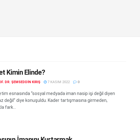
et Kimin Elinde?
F. DR. ŞEMSEDDIN KIRIŞ
7 KASIM 2022
0
etim esnasında “sosyal medyada iman nasip işi değil diyen
az değil” diye konuşuldu. Kader tartışmasına girmeden,
a fark...
sının İmanını Kurtarmak