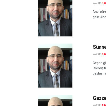
YAZAR
PRO
Bazı cüml
gelir. An
Sünne
YAZAR
PRO
Geçen gü
izlemişt
paylaşmışt
Gazze
YAZAR
PRO