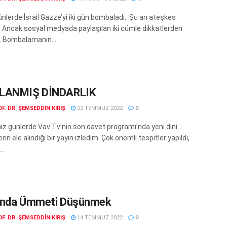
nlerde İsrail Gazze’yi iki gün bombaladı. Şu an ateşkes
. Ancak sosyal medyada paylaşılan iki cümle dikkatlerden
 Bombalamanın...
LANMIŞ DİNDARLIK
F. DR. ŞEMSEDDIN KIRIŞ
22 TEMMUZ 2022
0
iz günlerde Vav Tv’nin son davet programı’nda yeni dini
rin ele alındığı bir yayın izledim. Çok önemli tespitler yapıldı,
..
ânda Ümmeti Düşünmek
F. DR. ŞEMSEDDIN KIRIŞ
14 TEMMUZ 2022
0