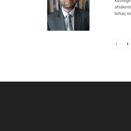
Katıldığ
ahlakınd
birkaç se
1