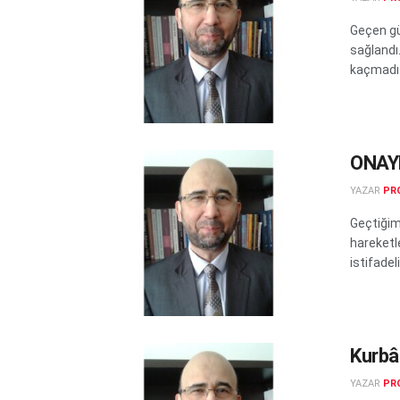
Geçen gü
sağlandı
kaçmadı.
ONAY
YAZAR
PRO
Geçtiğim
hareketle
istifadeli.
Kurb
YAZAR
PRO