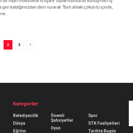
ım bir hayrî müessese istişare toplantısında bir konuşmacı iş
a geri kaldığımızdan dem vurarak “Batı ahlaki çöküntü içinde,
ne...
2
3
Kategoriler
Belediyecilik
Önemli
Spor
Şahsiyetler
Dünya
STK Faaliyetleri
Oyun
Eğitim
Tarihte Bugün