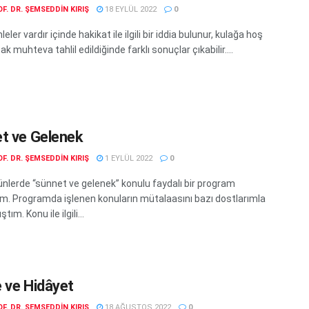
F. DR. ŞEMSEDDIN KIRIŞ
18 EYLÜL 2022
0
eler vardır içinde hakikat ile ilgili bir iddia bulunur, kulağa hoş
cak muhteva tahlil edildiğinde farklı sonuçlar çıkabilir....
t ve Gelenek
F. DR. ŞEMSEDDIN KIRIŞ
1 EYLÜL 2022
0
nlerde “sünnet ve gelenek” konulu faydalı bir program
im. Programda işlenen konuların mütalaasını bazı dostlarımla
ım. Konu ile ilgili...
 ve Hidâyet
F. DR. ŞEMSEDDIN KIRIŞ
18 AĞUSTOS 2022
0