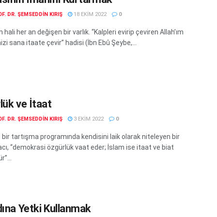
F. DR. ŞEMSEDDIN KIRIŞ
18 EKIM 2022
0
h hali her an değişen bir varlık. “Kalpleri evirip çeviren Allah’ım
izi sana itaate çevir” hadisi (İbn Ebû Şeybe,...
lük ve İtaat
F. DR. ŞEMSEDDIN KIRIŞ
3 EKIM 2022
0
 bir tartışma programında kendisini laik olarak niteleyen bir
ı, “demokrasi özgürlük vaat eder; İslam ise itaat ve biat
r”...
dına Yetki Kullanmak