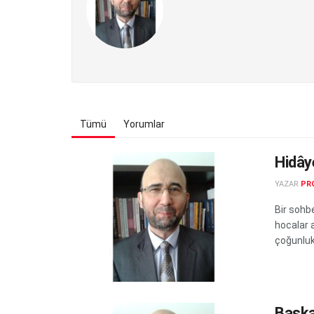
Tümü
Yorumlar
Hidây
YAZAR
PRO
Bir sohb
hocalar 
çoğunlukl
Başka