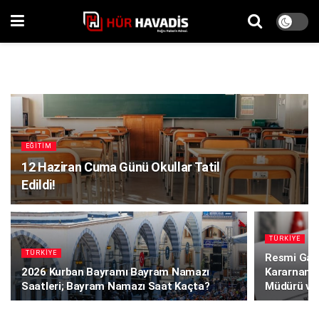
EĞITIM
12 Haziran Cuma Günü Okullar Tatil
Edildi!
TÜRKIYE
TÜRKIYE
Resmi Gaz
2026 Kurban Bayramı Bayram Namazı
Kararnames
Saatleri; Bayram Namazı Saat Kaçta?
Müdürü ve 