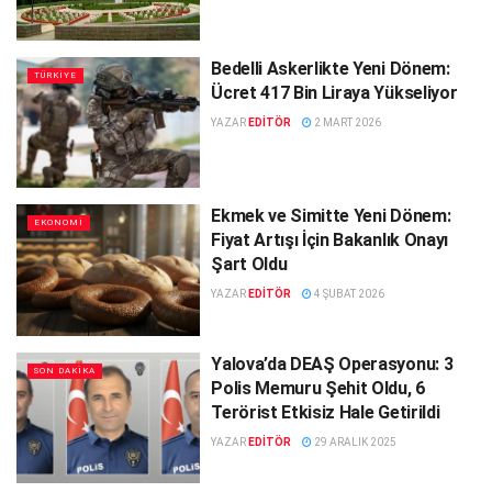
Bedelli Askerlikte Yeni Dönem:
TÜRKIYE
Ücret 417 Bin Liraya Yükseliyor
YAZAR
EDITÖR
2 MART 2026
Ekmek ve Simitte Yeni Dönem:
EKONOMI
Fiyat Artışı İçin Bakanlık Onayı
Şart Oldu
YAZAR
EDITÖR
4 ŞUBAT 2026
Yalova’da DEAŞ Operasyonu: 3
SON DAKIKA
Polis Memuru Şehit Oldu, 6
Terörist Etkisiz Hale Getirildi
YAZAR
EDITÖR
29 ARALIK 2025