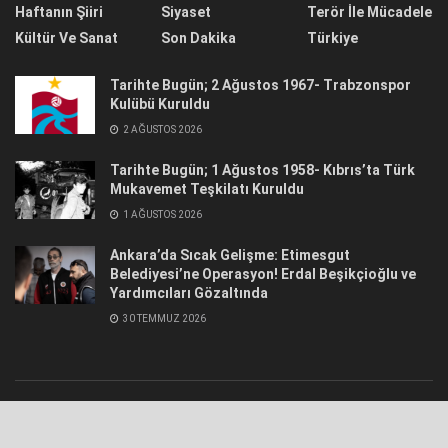
Haftanın Şiiri
Siyaset
Terör İle Mücadele
Kültür Ve Sanat
Son Dakika
Türkiye
Tarihte Bugün; 2 Ağustos 1967- Trabzonspor
Kulübü Kuruldu
2 AĞUSTOS 2026
Tarihte Bugün; 1 Ağustos 1958- Kıbrıs’ta Türk
Mukavemet Teşkilatı Kuruldu
1 AĞUSTOS 2026
Ankara’da Sıcak Gelişme: Etimesgut
Belediyesi’ne Operasyon! Erdal Beşikçioğlu ve
Yardımcıları Gözaltında
30 TEMMUZ 2026
© 2021
Hür Havadis