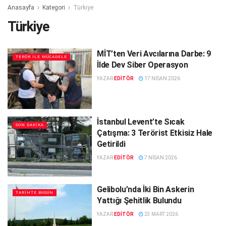
Anasayfa
Kategori
Türkiye
Türkiye
MİT’ten Veri Avcılarına Darbe: 9
TERÖR İLE MÜCADELE
İlde Dev Siber Operasyon
YAZAR
EDITÖR
17 NISAN 2026
İstanbul Levent’te Sıcak
SON DAKIKA
Çatışma: 3 Terörist Etkisiz Hale
Getirildi
YAZAR
EDITÖR
7 NISAN 2026
Gelibolu’nda İki Bin Askerin
TARIHTE BUGÜN
Yattığı Şehitlik Bulundu
YAZAR
EDITÖR
23 MART 2026