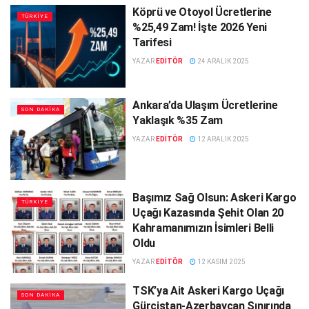
Köprü ve Otoyol Ücretlerine
TÜRKIYE
%25,49 Zam! İşte 2026 Yeni
Tarifesi
YAZAR
EDITÖR
24 ARALIK 2025
Ankara’da Ulaşım Ücretlerine
SON DAKIKA
Yaklaşık %35 Zam
YAZAR
EDITÖR
12 ARALIK 2025
Başımız Sağ Olsun: Askeri Kargo
TÜRKIYE
Uçağı Kazasında Şehit Olan 20
Kahramanımızın İsimleri Belli
Oldu
YAZAR
EDITÖR
12 KASIM 2025
TSK’ya Ait Askeri Kargo Uçağı
SON DAKIKA
Gürcistan-Azerbaycan Sınırında