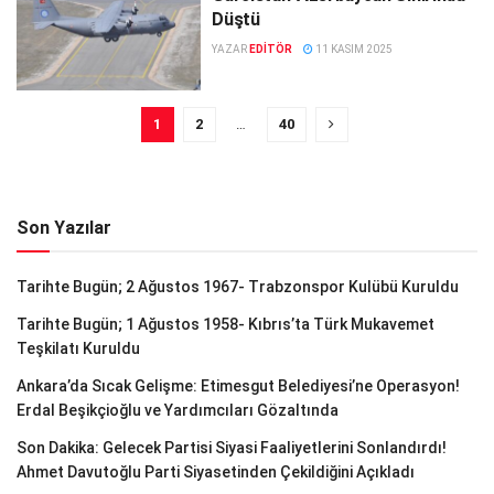
Düştü
YAZAR
EDITÖR
11 KASIM 2025
1
2
…
40
Son Yazılar
Tarihte Bugün; 2 Ağustos 1967- Trabzonspor Kulübü Kuruldu
Tarihte Bugün; 1 Ağustos 1958- Kıbrıs’ta Türk Mukavemet
Teşkilatı Kuruldu
Ankara’da Sıcak Gelişme: Etimesgut Belediyesi’ne Operasyon!
Erdal Beşikçioğlu ve Yardımcıları Gözaltında
Son Dakika: Gelecek Partisi Siyasi Faaliyetlerini Sonlandırdı!
Ahmet Davutoğlu Parti Siyasetinden Çekildiğini Açıkladı