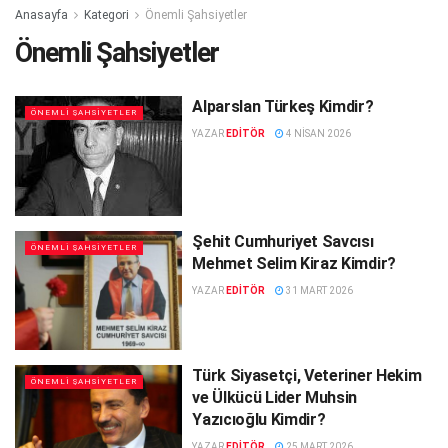
Anasayfa
Kategori
Önemli Şahsiyetler
Önemli Şahsiyetler
Alparslan Türkeş Kimdir?
ÖNEMLI ŞAHSIYETLER
YAZAR
EDITÖR
4 NISAN 2026
Şehit Cumhuriyet Savcısı
ÖNEMLI ŞAHSIYETLER
Mehmet Selim Kiraz Kimdir?
YAZAR
EDITÖR
31 MART 2026
Türk Siyasetçi, Veteriner Hekim
ÖNEMLI ŞAHSIYETLER
ve Ülkücü Lider Muhsin
Yazıcıoğlu Kimdir?
YAZAR
EDITÖR
25 MART 2026