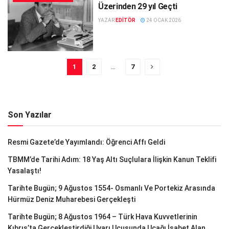
Üzerinden 29 yıl Geçti
YAZAR
EDITÖR
24 OCAK 2026
1
2
…
7
Son Yazılar
Resmi Gazete’de Yayımlandı: Öğrenci Affı Geldi
TBMM’de Tarihi Adım: 18 Yaş Altı Suçlulara İlişkin Kanun Teklifi
Yasalaştı!
Tarihte Bugün; 9 Ağustos 1554- Osmanlı Ve Portekiz Arasında
Hürmüz Deniz Muharebesi Gerçekleşti
Tarihte Bugün; 8 Ağustos 1964 – Türk Hava Kuvvetlerinin
Kıbrıs’ta Gerçekleştirdiği Uyarı Uçuşunda Uçağı İsabet Alan