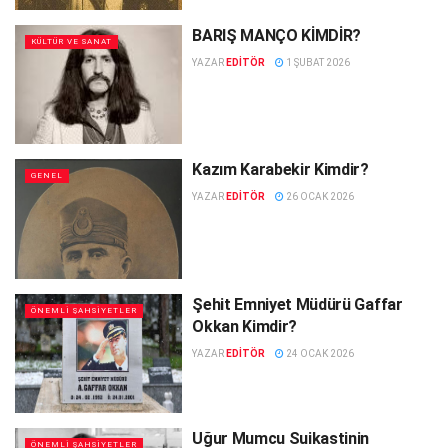
BARIŞ MANÇO KİMDİR?
KÜLTÜR VE SANAT
YAZAR
EDITÖR
1 ŞUBAT 2026
Kazım Karabekir Kimdir?
GENEL
YAZAR
EDITÖR
26 OCAK 2026
Şehit Emniyet Müdürü Gaffar
ÖNEMLI ŞAHSIYETLER
Okkan Kimdir?
YAZAR
EDITÖR
24 OCAK 2026
Uğur Mumcu Suikastinin
ÖNEMLI ŞAHSIYETLER