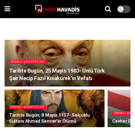
ÖNEMLI ŞAHSIYETLER
Tarihte Bugün, 25 Mayıs 1983- Ünlü Türk
Şair Necip Fazıl Kısakürek’in Vefatı
ÖNEMLI ŞAHSIYETLER
ÖNEMLI ŞAHS
Tarihte Bugün; 8 Mayıs 1157- Selçuklu
Sultanı Ahmed Sencer’in Ölümü
Cevher Du