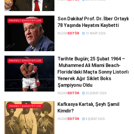
Son Dakika! Prof. Dr. İlber Ortaylı
ÖNEMLI ŞAHSIYETLER
78 Yaşında Hayatını Kaybetti
YAZAR
EDITÖR
13 MART 2026
Tarihte Bugün; 25 Şubat 1964 –
ÖNEMLI ŞAHSIYETLER
Muhammed Ali Miami Beach-
Florida’daki Maçta Sonny Liston’ı
Yenerek Ağır Siklet Boks
Şampiyonu Oldu
YAZAR
EDITÖR
25 ŞUBAT 2026
Kafkasya Kartalı, Şeyh Şamil
ÖNEMLI ŞAHSIYETLER
Kimdir?
YAZAR
EDITÖR
4 ŞUBAT 2026