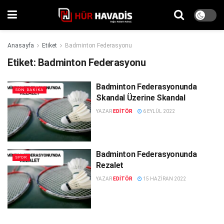
Anasayfa
Etiket
Badminton Federasyonu
Etiket:
Badminton Federasyonu
Badminton Federasyonunda
SON DAKIKA
Skandal Üzerine Skandal
YAZAR
EDITÖR
6 EYLÜL 2022
Badminton Federasyonunda
SPOR
Rezalet
YAZAR
EDITÖR
15 HAZIRAN 2022