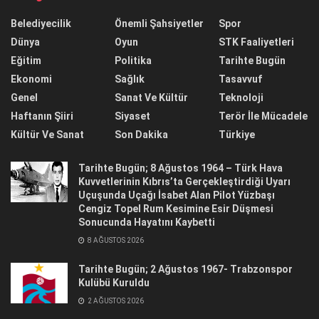
Belediyecilik
Önemli Şahsiyetler
Spor
Dünya
Oyun
STK Faaliyetleri
Eğitim
Politika
Tarihte Bugün
Ekonomi
Sağlık
Tasavvuf
Genel
Sanat Ve Kültür
Teknoloji
Haftanın Şiiri
Siyaset
Terör İle Mücadele
Kültür Ve Sanat
Son Dakika
Türkiye
Tarihte Bugün; 8 Ağustos 1964 – Türk Hava
Kuvvetlerinin Kıbrıs’ta Gerçekleştirdiği Uyarı
Uçuşunda Uçağı İsabet Alan Pilot Yüzbaşı
Cengiz Topel Rum Kesimine Esir Düşmesi
Sonucunda Hayatını Kaybetti
8 AĞUSTOS 2026
Tarihte Bugün; 2 Ağustos 1967- Trabzonspor
Kulübü Kuruldu
2 AĞUSTOS 2026