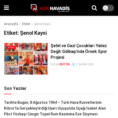
Anasayfa
Etiket
Şenol Kaysi
Etiket:
Şenol Kaysi
Şehit ve Gazi Çocukları Yalnız
SPOR
Değil: Gölbaşı’nda Örnek Spor
Projesi
YAZAR
EDITÖR
17 KASIM 2025
Son Yazılar
Tarihte Bugün; 8 Ağustos 1964 – Türk Hava Kuvvetlerinin
Kıbrıs’ta Gerçekleştirdiği Uyarı Uçuşunda Uçağı İsabet Alan
Pilot Yüzbaşı Cengiz Topel Rum Kesimine Esir Düşmesi