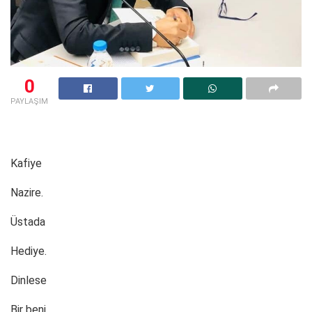
0
PAYLAŞIM
Kafiye
Nazire.
Üstada
Hediye.
Dinlese
Bir beni.