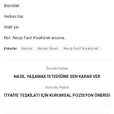
Bismillah.
Herkes bar,
Allah yar.
Not:
Necip Fazıl Kısakürek anısına…
Etiketler:
Nazire
Necati İlmen
Necip Fazıl Kısakürek
Önceki Haber
NASIL YAŞAMAK İSTEDİĞİNE SEN KARAR VER
Sonraki Haber
İTFAİYE TEŞKİLATI İÇİN KURUMSAL POZİSYON ÖNERİSİ