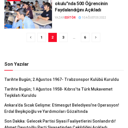
okulu”nda 500 Öğrencinin
Faydalandığını Açıkladı
YAZAR
EDITÖR
10 AĞUSTOS 2022
1
2
3
…
6
Son Yazılar
Tarihte Bugün; 2 Ağustos 1967- Trabzonspor Kulübü Kuruldu
Tarihte Bugün; 1 Ağustos 1958- Kıbrıs’ta Türk Mukavemet
Teşkilatı Kuruldu
Ankara’da Sıcak Gelişme: Etimesgut Belediyesi’ne Operasyon!
Erdal Beşikçioğlu ve Yardımcıları Gözaltında
Son Dakika: Gelecek Partisi Siyasi Faaliyetlerini Sonlandırdı!
Ahmet Davutoğlu Parti Siyasetinden Çekildiğini Açıkladı