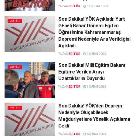
YAZAR
EDITÖR
11 ŞUBAT 2023
Son Dakika! YÖK Açıkladı: Yurt
EĞITIM
GEneli Bahar Dönemi Eğitim
Öğretimine Kahramanmaraş
Depremi Nedeniyle Ara Verildiğini
Açıkladı
YAZAR
EDITÖR
9 ŞUBAT 2023
Son Dakika! Milli Eğitim Bakanı
EĞITIM
Eğitime Verilen Arayı
Uzattıklarını Duyurdu
YAZAR
EDITÖR
9 ŞUBAT 2023
Son Dakika! YÖK’den Deprem
EĞITIM
Nedeniyle Oluşabilecek
Mağduriyetlere Yönelik Açıklama
Geldi
YAZAR
EDITÖR
6 ŞUBAT 2023