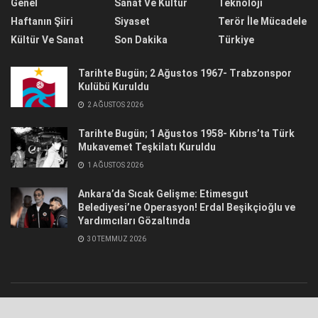
Genel
Sanat Ve Kültür
Teknoloji
Haftanın Şiiri
Siyaset
Terör İle Mücadele
Kültür Ve Sanat
Son Dakika
Türkiye
Tarihte Bugün; 2 Ağustos 1967- Trabzonspor
Kulübü Kuruldu
2 AĞUSTOS 2026
Tarihte Bugün; 1 Ağustos 1958- Kıbrıs’ta Türk
Mukavemet Teşkilatı Kuruldu
1 AĞUSTOS 2026
Ankara’da Sıcak Gelişme: Etimesgut
Belediyesi’ne Operasyon! Erdal Beşikçioğlu ve
Yardımcıları Gözaltında
30 TEMMUZ 2026
© 2021
Hür Havadis