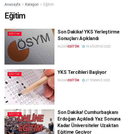
Anasayfa
Kategori
Eğitim
Eğitim
Son Dakika! YKS Yerleştirme
EĞITIM
Sonuçları Açıklandı
YAZAR
EDITÖR
19 AĞUSTOS 2023
YKS Tercihleri Başlıyor
EĞITIM
YAZAR
EDITÖR
27 TEMMUZ 2023
Son Dakika! Cumhurbaşkanı
EĞITIM
Erdoğan Açıkladı Yaz Sonuna
Kadar Üniversiteler Uzaktan
Eğitime Geçiyor