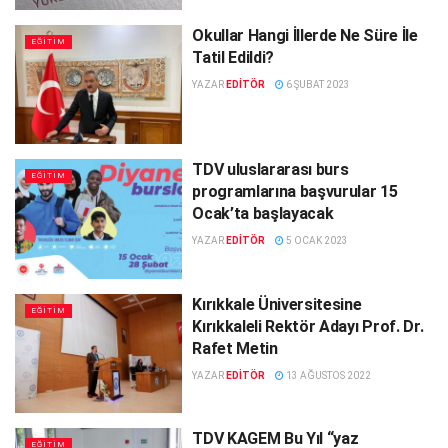
Okullar Hangi İllerde Ne Süre İle
EĞITIM
Tatil Edildi?
YAZAR
EDITÖR
6 ŞUBAT 2023
TDV uluslararası burs
EĞITIM
programlarına başvurular 15
Ocak’ta başlayacak
YAZAR
EDITÖR
5 OCAK 2023
Kırıkkale Üniversitesine
EĞITIM
Kırıkkaleli Rektör Adayı Prof. Dr.
Rafet Metin
YAZAR
EDITÖR
13 AĞUSTOS 2022
TDV KAGEM Bu Yıl “yaz
EĞITIM