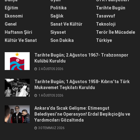
Eğitim
Politika
Tarihte Bugün
Ekonomi
Sağlık
Tasavvuf
Genel
Sanat Ve Kültür
Teknoloji
Haftanın Şiiri
Siyaset
Terör İle Mücadele
Kültür Ve Sanat
Son Dakika
Türkiye
Tarihte Bugün; 2 Ağustos 1967- Trabzonspor
Kulübü Kuruldu
2 AĞUSTOS 2026
Tarihte Bugün; 1 Ağustos 1958- Kıbrıs’ta Türk
Mukavemet Teşkilatı Kuruldu
1 AĞUSTOS 2026
Ankara’da Sıcak Gelişme: Etimesgut
Belediyesi’ne Operasyon! Erdal Beşikçioğlu ve
Yardımcıları Gözaltında
30 TEMMUZ 2026