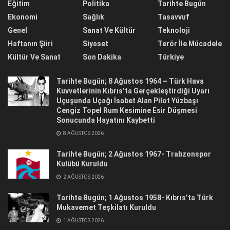
Eğitim
Politika
Tarihte Bugün
Ekonomi
Sağlık
Tasavvuf
Genel
Sanat Ve Kültür
Teknoloji
Haftanın Şiiri
Siyaset
Terör İle Mücadele
Kültür Ve Sanat
Son Dakika
Türkiye
Tarihte Bugün; 8 Ağustos 1964 – Türk Hava
Kuvvetlerinin Kıbrıs’ta Gerçekleştirdiği Uyarı
Uçuşunda Uçağı İsabet Alan Pilot Yüzbaşı
Cengiz Topel Rum Kesimine Esir Düşmesi
Sonucunda Hayatını Kaybetti
8 AĞUSTOS 2026
Tarihte Bugün; 2 Ağustos 1967- Trabzonspor
Kulübü Kuruldu
2 AĞUSTOS 2026
Tarihte Bugün; 1 Ağustos 1958- Kıbrıs’ta Türk
Mukavemet Teşkilatı Kuruldu
1 AĞUSTOS 2026