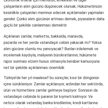
Ekonomik istikrar için memurun, emeklinin ve diğer
çalışanların alım gücünü düşünecek olursak; Hükümetimizin
kesinlikle çalışanları memnun edecek açıklamaları yapmaları
gerekir. Çünkü alım gücünün artması demek, piyasaların daha
güçlü bir şekilde canlanması demektir.
Açıklanan zamlar, markette, bakkalda, manavda,
pazarda ve her yerde vatandaşın cebini yakacak mı? Yoksa
alım gücüne olumlu mu yansıyacak? Bunları irdelemek ve
incelemek kaydıyla, maliyenin bürokratlarının, hükümete
rapor sunması elzem husus olmasıyla beraber kamuoyuna
net bir şekilde açıklanması önemlidir.
Türkiye’de her yıl maalesef bu süreçler, kısır bir döngünün
içine sürükleniyor. Zamlar açıklanıyor, ardından her sektörde,
ürün ve hizmetlere zamlar gelmeye başlıyor. Sonrasın da
vatandaşın cebinde ki paranın bir kıymeti kalmıyor. Ve
netice olarak vatandaş banka kredilerine, kredi kartlarına