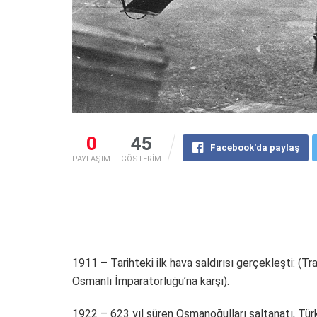
0
45
Facebook'da paylaş
PAYLAŞIM
GÖSTERİM
1911 – Tarihteki ilk hava saldırısı gerçekleşti: (Tr
Osmanlı İmparatorluğu’na karşı).
1922 – 623 yıl süren Osmanoğulları saltanatı, Türki