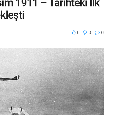
ım 1911 – Tarihteki İlk
kleşti
0
0
0