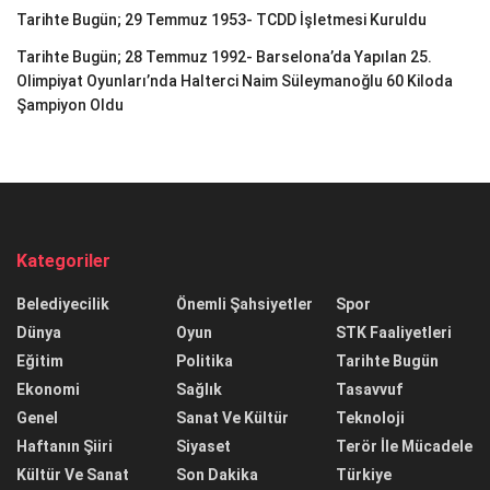
Tarihte Bugün; 29 Temmuz 1953- TCDD İşletmesi Kuruldu
Tarihte Bugün; 28 Temmuz 1992- Barselona’da Yapılan 25.
Olimpiyat Oyunları’nda Halterci Naim Süleymanoğlu 60 Kiloda
Şampiyon Oldu
Kategoriler
Belediyecilik
Önemli Şahsiyetler
Spor
Dünya
Oyun
STK Faaliyetleri
Eğitim
Politika
Tarihte Bugün
Ekonomi
Sağlık
Tasavvuf
Genel
Sanat Ve Kültür
Teknoloji
Haftanın Şiiri
Siyaset
Terör İle Mücadele
Kültür Ve Sanat
Son Dakika
Türkiye