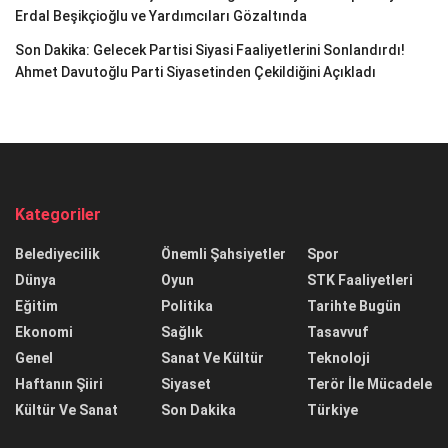
Erdal Beşikçioğlu ve Yardımcıları Gözaltında
Son Dakika: Gelecek Partisi Siyasi Faaliyetlerini Sonlandırdı!
Ahmet Davutoğlu Parti Siyasetinden Çekildiğini Açıkladı
Kategoriler
Belediyecilik
Önemli Şahsiyetler
Spor
Dünya
Oyun
STK Faaliyetleri
Eğitim
Politika
Tarihte Bugün
Ekonomi
Sağlık
Tasavvuf
Genel
Sanat Ve Kültür
Teknoloji
Haftanın Şiiri
Siyaset
Terör İle Mücadele
Kültür Ve Sanat
Son Dakika
Türkiye