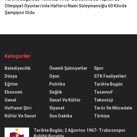
Olimpiyat Oyunları’nda Halterci Naim Süleymanoğlu 60 Kiloda
Şampiyon Oldu
Kategoriler
Belediyecilik
Önemli Şahsiyetler
Spor
Dünya
Oyun
STK Faaliyetleri
Eğitim
Politika
Tarihte Bugün
Ekonomi
Sağlık
Tasavvuf
Genel
Sanat Ve Kültür
Teknoloji
Haftanın Şiiri
Siyaset
Terör İle Mücadele
Kültür Ve Sanat
Son Dakika
Türkiye
Tarihte Bugün; 2 Ağustos 1967- Trabzonspor
Kulübü Kuruldu