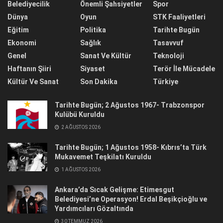
Belediyecilik
Önemli Şahsiyetler
Spor
Dünya
Oyun
STK Faaliyetleri
Eğitim
Politika
Tarihte Bugün
Ekonomi
Sağlık
Tasavvuf
Genel
Sanat Ve Kültür
Teknoloji
Haftanın Şiiri
Siyaset
Terör İle Mücadele
Kültür Ve Sanat
Son Dakika
Türkiye
Tarihte Bugün; 2 Ağustos 1967- Trabzonspor
Kulübü Kuruldu
2 AĞUSTOS 2026
Tarihte Bugün; 1 Ağustos 1958- Kıbrıs’ta Türk
Mukavemet Teşkilatı Kuruldu
1 AĞUSTOS 2026
Ankara’da Sıcak Gelişme: Etimesgut
Belediyesi’ne Operasyon! Erdal Beşikçioğlu ve
Yardımcıları Gözaltında
30 TEMMUZ 2026