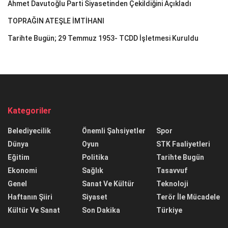
Ahmet Davutoğlu Parti Siyasetinden Çekildiğini Açıkladı
TOPRAĞIN ATEŞLE İMTİHANI
Tarihte Bugün; 29 Temmuz 1953- TCDD İşletmesi Kuruldu
Kategoriler
Belediyecilik
Önemli Şahsiyetler
Spor
Dünya
Oyun
STK Faaliyetleri
Eğitim
Politika
Tarihte Bugün
Ekonomi
Sağlık
Tasavvuf
Genel
Sanat Ve Kültür
Teknoloji
Haftanın Şiiri
Siyaset
Terör İle Mücadele
Kültür Ve Sanat
Son Dakika
Türkiye