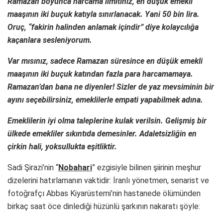
Ramazan boyunca harcama limitiniz, en düşük emekli
maaşının iki buçuk katıyla sınırlanacak. Yani 50 bin lira.
Oruç, “fakirin halinden anlamak içindir” diye kolaycılığa
kaçanlara sesleniyorum.
Var mısınız, sadece Ramazan süresince en düşük emekli
maaşının iki buçuk katından fazla para harcamamaya.
Ramazan’dan bana ne diyenler! Sizler de yaz mevsiminin bir
ayını seçebilirsiniz, emeklilerle empati yapabilmek adına.
Emeklilerin iyi olma taleplerine kulak verilsin. Gelişmiş bir
ülkede emekliler sıkıntıda demesinler. Adaletsizliğin en
çirkin hali, yoksullukta eşitliktir.
Sadi Şirazi’nin “
Nobahari
” ezgisiyle bilinen şiirinin meşhur
dizelerini hatırlamanın vaktidir: İranlı yönetmen, senarist ve
fotoğrafçı Abbas Kiyarüstemi’nin hastanede ölümünden
birkaç saat öce dinlediği hüzünlü şarkının nakaratı şöyle: