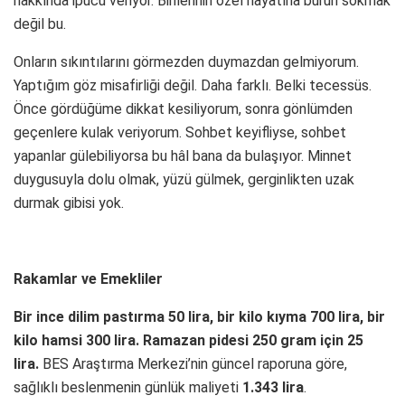
hakkında ipucu veriyor. Birilerinin özel hayatına burun sokmak
değil bu.
Onların sıkıntılarını görmezden duymazdan gelmiyorum.
Yaptığım göz misafirliği değil. Daha farklı. Belki tecessüs.
Önce gördüğüme dikkat kesiliyorum, sonra gönlümden
geçenlere kulak veriyorum. Sohbet keyifliyse, sohbet
yapanlar gülebiliyorsa bu hâl bana da bulaşıyor. Minnet
duygusuyla dolu olmak, yüzü gülmek, gerginlikten uzak
durmak gibisi yok.
Rakamlar ve Emekliler
Bir ince dilim pastırma 50 lira, bir kilo kıyma 700 lira, bir
kilo hamsi 300 lira. Ramazan pidesi 250 gram için 25
lira.
BES Araştırma Merkezi’nin güncel raporuna göre,
sağlıklı beslenmenin günlük maliyeti
1.343 lira
.