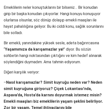
Emeklilerin neler konuştuklarını bir bilseniz… Bir konudan
girip bir başka konudan çıkıyorlar. Hangi konuyu konuşuyor
olurlarsa olsunlar, söz dönüp dolaşıp emekli maaşları ile
hayat pahalılığına geliyor. Bu iki ciddi konu, sağlık sorunlarını
bile solladı.
Bir emekli, yanındakine yüksek sesle, adeta bağırırcasına
“
Yaşamımıza da karışamazlar ya!
” diyor. Bu sözün
sohbetin hangi noktasından çıktığını ve kim hedef alınarak
söylendiğini duymadım. Ama tahmin ediyorum.
Diğeri karşılık veriyor:
–
Nasıl karışamazlar? Simit kuyruğu neden var? Neden
simit kuyruğuna giriyoruz? Çiçek Lokantası’nda,
Aspava’da, Hosta’da karnını doyurmak istemez misin?
Emekli maaşları biz emeklilerin yaşam şeklini belirliyor.
Zor bir yaşam. Temel ihtiyaçlarını bile