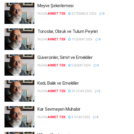
Meyve Şekerlemesi
YAZAR
AHMET TEK
25 TEMMUZ 2026
0
Toroslar, Obruk ve Tulum Peyniri
YAZAR
AHMET TEK
19 ŞUBAT 2026
0
Güvercinler, Simit ve Emekliler
YAZAR
AHMET TEK
5 ŞUBAT 2026
0
Kedi, Balık ve Emekliler
YAZAR
AHMET TEK
24 OCAK 2026
0
Kar Sevmeyen Muhabir
YAZAR
AHMET TEK
4 OCAK 2026
0