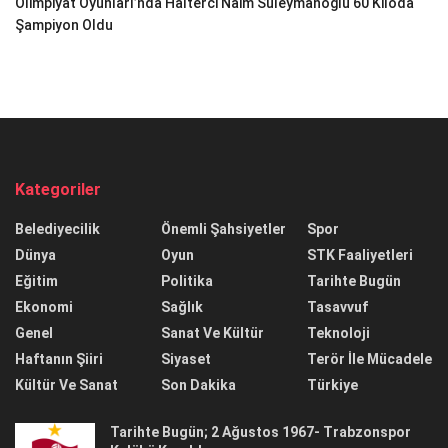
Olimpiyat Oyunları’nda Halterci Naim Süleymanoğlu 60 Kiloda
Şampiyon Oldu
Kategoriler
Belediyecilik
Önemli Şahsiyetler
Spor
Dünya
Oyun
STK Faaliyetleri
Eğitim
Politika
Tarihte Bugün
Ekonomi
Sağlık
Tasavvuf
Genel
Sanat Ve Kültür
Teknoloji
Haftanın Şiiri
Siyaset
Terör İle Mücadele
Kültür Ve Sanat
Son Dakika
Türkiye
Tarihte Bugün; 2 Ağustos 1967- Trabzonspor