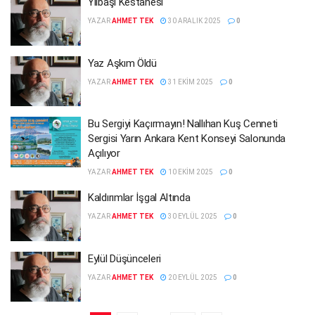
Yılbaşı Kestanesi
YAZAR
AHMET TEK
30 ARALIK 2025
0
Yaz Aşkım Öldü
YAZAR
AHMET TEK
31 EKIM 2025
0
Bu Sergiyi Kaçırmayın! Nallıhan Kuş Cenneti
Sergisi Yarın Ankara Kent Konseyi Salonunda
Açılıyor
YAZAR
AHMET TEK
10 EKIM 2025
0
Kaldırımlar İşgal Altında
YAZAR
AHMET TEK
30 EYLÜL 2025
0
Eylül Düşünceleri
YAZAR
AHMET TEK
20 EYLÜL 2025
0