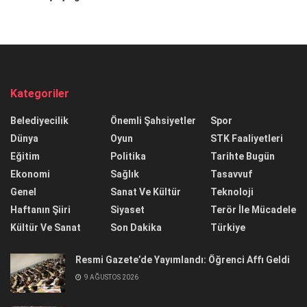
Kategoriler
Belediyecilik
Önemli Şahsiyetler
Spor
Dünya
Oyun
STK Faaliyetleri
Eğitim
Politika
Tarihte Bugün
Ekonomi
Sağlık
Tasavvuf
Genel
Sanat Ve Kültür
Teknoloji
Haftanın Şiiri
Siyaset
Terör İle Mücadele
Kültür Ve Sanat
Son Dakika
Türkiye
Resmi Gazete’de Yayımlandı: Öğrenci Affı Geldi
9 AĞUSTOS 2026