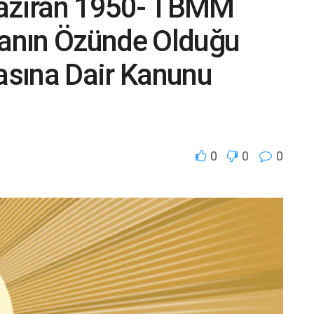
Haziran 1950- TBMM
zanın Özünde Olduğu
sına Dair Kanunu
0
0
0