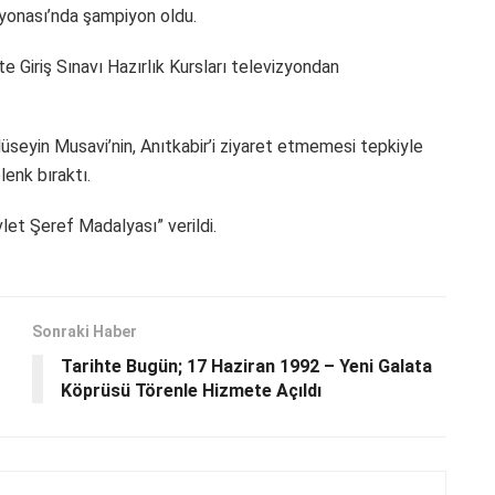
yonası’nda şampiyon oldu.
e Giriş Sınavı Hazırlık Kursları televizyondan
üseyin Musavi’nin, Anıtkabir’i ziyaret etmemesi tepkiyle
lenk bıraktı.
et Şeref Madalyası” verildi.
Sonraki Haber
Tarihte Bugün; 17 Haziran 1992 – Yeni Galata
Köprüsü Törenle Hizmete Açıldı