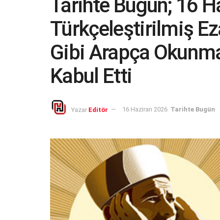
Tarihte Bugün; 16 
Türkçeleştirilmiş E
Gibi Arapça Okunma
Kabul Etti
Yazar
Editör
16 Haziran 2026
Tarihte Bugün