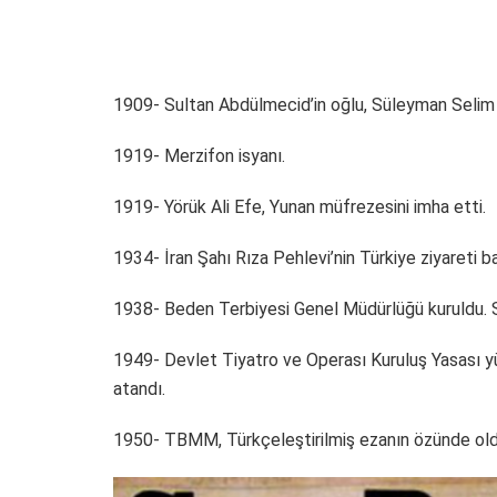
1909- Sultan Abdülmecid’in oğlu, Süleyman Selim 
1919- Merzifon isyanı.
1919- Yörük Ali Efe, Yunan müfrezesini imha etti.
1934- İran Şahı Rıza Pehlevi’nin Türkiye ziyareti ba
1938- Beden Terbiyesi Genel Müdürlüğü kuruldu. S
1949- Devlet Tiyatro ve Operası Kuruluş Yasası yü
atandı.
1950- TBMM, Türkçeleştirilmiş ezanın özünde oldu