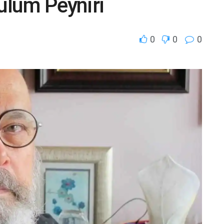
Tulum Peyniri
0
0
0