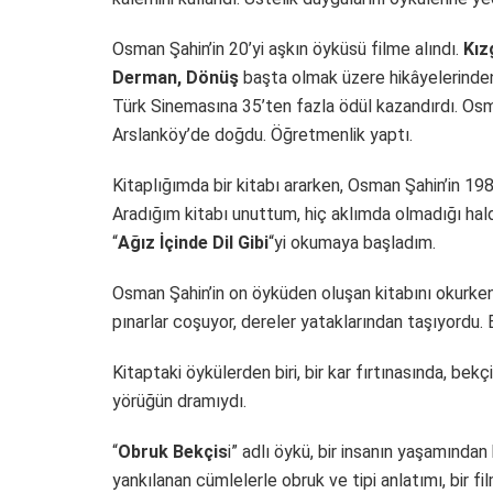
Osman Şahin’in 20’yi aşkın öyküsü filme alındı.
Kız
Derman, Dönüş
başta olmak üzere hikâyelerinden u
Türk Sinemasına 35’ten fazla ödül kazandırdı. Osm
Arslanköy’de doğdu. Öğretmenlik yaptı.
Kitaplığımda bir kitabı ararken, Osman Şahin’in 1984
Aradığım kitabı unuttum, hiç aklımda olmadığı hald
“
Ağız İçinde Dil Gibi
“yi okumaya başladım.
Osman Şahin’in on öyküden oluşan kitabını okurken,
pınarlar coşuyor, dereler yataklarından taşıyordu.
Kitaptaki öykülerden biri, bir kar fırtınasında, be
yörüğün dramıydı.
“
Obruk Bekçis
i” adlı öykü, bir insanın yaşamında
yankılanan cümlelerle obruk ve tipi anlatımı, bir 