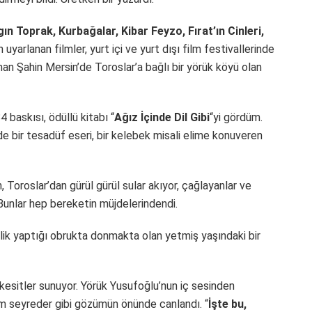
gın Toprak, Kurbağalar, Kibar Feyzo, Fırat’ın Cinleri,
yarlanan filmler, yurt içi ve yurt dışı film festivallerinde
an Şahin Mersin’de Toroslar’a bağlı bir yörük köyü olan
 baskısı, ödüllü kitabı “
Ağız İçinde Dil Gibi
“yi gördüm.
e bir tesadüf eseri, bir kelebek misali elime konuveren
 Toroslar’dan gürül gürül sular akıyor, çağlayanlar ve
 Bunlar hep bereketin müjdelerindendi.
kçilik yaptığı obrukta donmakta olan yetmiş yaşındaki bir
n kesitler sunuyor. Yörük Yusufoğlu’nun iç sesinden
film seyreder gibi gözümün önünde canlandı. “
İşte bu,