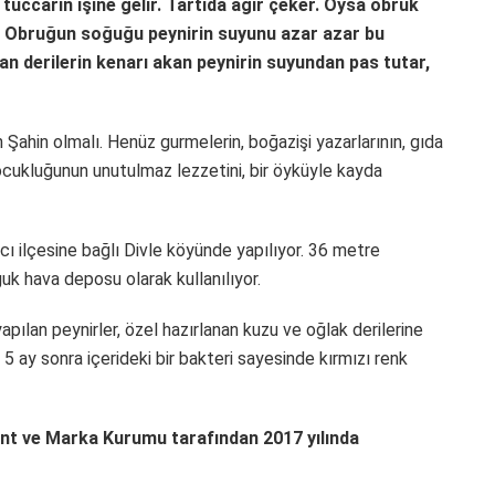
 tüccarın işine gelir. Tartıda ağır çeker. Oysa obruk
ir. Obruğun soğuğu peynirin suyunu azar azar bu
lan derilerin kenarı akan peynirin suyundan pas tutar,
 Şahin olmalı. Henüz gurmelerin, boğazişi yazarlarının, gıda
çocukluğunun unutulmaz lezzetini, bir öyküyle kayda
ı ilçesine bağlı Divle köyünde yapılıyor. 36 metre
uk hava deposu olarak kullanılıyor.
ılan peynirler, özel hazırlanan kuzu ve oğlak derilerine
 5 ay sonra içerideki bir bakteri sayesinde kırmızı renk
nt ve Marka Kurumu tarafından 2017 yılında