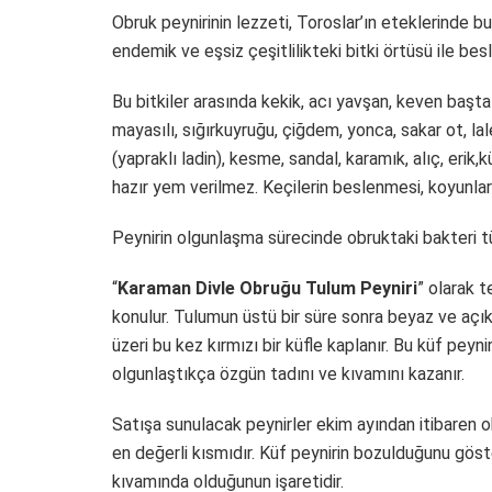
Obruk peynirinin lezzeti, Toroslar’ın eteklerinde b
endemik ve eşsiz çeşitlilikteki bitki örtüsü ile bes
Bu bitkiler arasında kekik, acı yavşan, keven başta
mayasılı, sığırkuyruğu, çiğdem, yonca, sakar ot, lal
(yapraklı ladin), kesme, sandal, karamık, alıç, erik,
hazır yem verilmez. Keçilerin beslenmesi, koyunlara
Peynirin olgunlaşma sürecinde obruktaki bakteri tür
“
Karaman Divle Obruğu Tulum Peyniri
” olarak t
konulur. Tulumun üstü bir süre sonra beyaz ve açık
üzeri bu kez kırmızı bir küfle kaplanır. Bu küf pey
olgunlaştıkça özgün tadını ve kıvamını kazanır.
Satışa sunulacak peynirler ekim ayından itibaren ob
en değerli kısmıdır. Küf peynirin bozulduğunu göst
kıvamında olduğunun işaretidir.