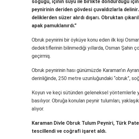
soğuğu, içinin suyu ile birlikte dondurduğu için
peynirinin deriden gövdesi çuvaldızlarla delin
deliklerden süzer alırdı dışarı. Obruktan çıkarı
apak pamuklanırdı.”
Obruk peynirini bir öyküye konu eden ilk kişi Osman
dedektiflerinin bilinmediği yıllarda, Osman Şahin 
geçirmiş.
Obruk peynirinin hası günümüzde Karaman’ın Ayranc
derinliğinde, 250 metre uzunluğundaki “obruk”, soğ
Koyun ve keçi sütünden geleneksel yöntemlerle yap
basılıyor. Obruğa konulan peynir tulumları, yaklaşık
alıyor.
Karaman Divle Obruk Tulum Peyniri, Türk Pate
tescillendi ve coğrafi işaret aldı.