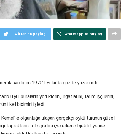
Twitter'da paylaş
Whatsapp'ta paylaş
rak sardığım 1970’li yıllarda gözde yazarımdı.
olu’yu, buraların yörüklerini, ırgatlarını, tarım işçilerini,
 ilkel biçimini işledi.
n Kemal’le olgunluğa ulaşan gerçekçi öykü türünün güzel
ığı toprakların fotoğrafını çekerken objektif yerine
irmeyi bildi. Üretken bir yazardı.