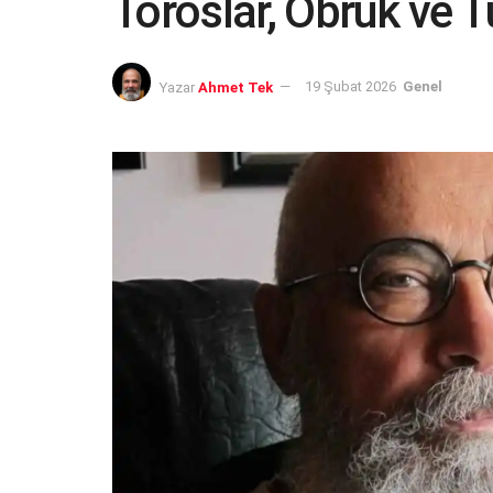
Toroslar, Obruk ve 
Yazar
Ahmet Tek
19 Şubat 2026
Genel