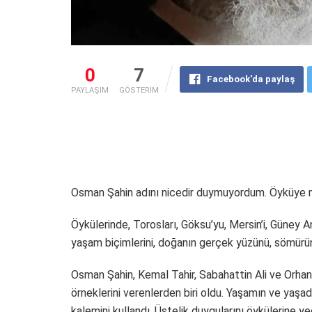
0
7
Facebook'da paylaş
PAYLAŞIM
GÖSTERİM
Osman Şahin adını nicedir duymuyordum. Öyküye me
Öykülerinde, Torosları, Göksu’yu, Mersin’i, Güney Anad
yaşam biçimlerini, doğanın gerçek yüzünü, sömürünün
Osman Şahin, Kemal Tahir, Sabahattin Ali ve Orha
örneklerini verenlerden biri oldu. Yaşamın ve yaşad
kalemini kullandı. Üstelik duygularını öykülerine yed