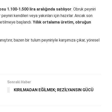
u 1.100-1.500 lira aralığında satılıyor
. Obruk peyniri
r peyniri kendileri veya yakınları için hazırlar. Ancak son
retilmeye başlandı.
Yıllık ortalama üretim, obruğun
nıştırır, bazen bir tulum peyniriyle karşımıza çıkar, yöresel
Sonraki Haber
KIRILMADAN EĞİLMEK; REZİLYANSIN GÜCÜ