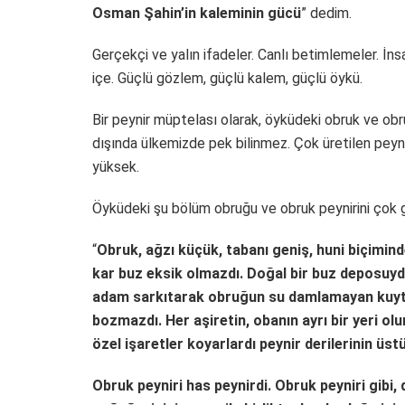
Osman Şahin’in kaleminin gücü
” dedim.
Gerçekçi ve yalın ifadeler. Canlı betimlemeler. İn
içe. Güçlü gözlem, güçlü kalem, güçlü öykü.
Bir peynir müptelası olarak, öyküdeki obruk ve obru
dışında ülkemizde pek bilinmez. Çok üretilen peynir 
yüksek.
Öyküdeki şu bölüm obruğu ve obruk peynirini çok 
“
Obruk, ağzı küçük, tabanı geniş, huni biçimind
kar buz eksik olmazdı. Doğal bir buz deposuydu. 
adam sarkıtarak obruğun su damlamayan kuytu y
bozmazdı. Her aşiretin, obanın ayrı bir yeri ol
özel işaretler koyarlardı peynir derilerinin üs
Obruk peyniri has peynirdi. Obruk peyniri gibi,