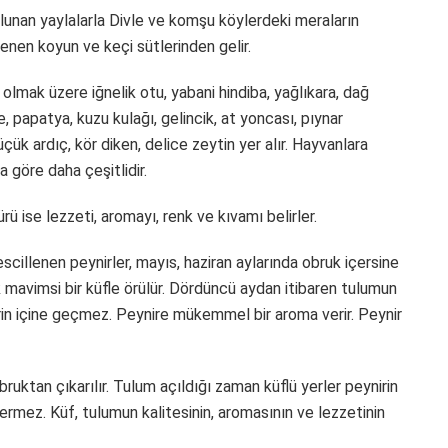
ulunan yaylalarla Divle ve komşu köylerdeki meraların
lenen koyun ve keçi sütlerinden gelir.
 olmak üzere iğnelik otu, yabani hindiba, yağlıkara, dağ
e, papatya, kuzu kulağı, gelincik, at yoncası, pıynar
küçük ardıç, kör diken, delice zeytin yer alır. Hayvanlara
 göre daha çeşitlidir.
ü ise lezzeti, aromayı, renk ve kıvamı belirler.
escillenen peynirler, mayıs, haziran aylarında obruk içersine
 mavimsi bir küfle örülür. Dördüncü aydan itibaren tulumun
nirin içine geçmez. Peynire mükemmel bir aroma verir. Peynir
ruktan çıkarılır. Tulum açıldığı zaman küflü yerler peynirin
ermez. Küf, tulumun kalitesinin, aromasının ve lezzetinin