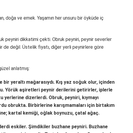
san, doğa ve emek. Yaşamın her unsuru bir öyküde iç
k peyniri dikkatimi çekti. Obruk peyniri, peynir severler
de değil. Üstelik fiyatı, diğer yerli peynirlere göre
güzel anlatmış:
e bir yeraltı mağarasıydı. Kış yaz soğuk olur, içinden
Yörük aşiretleri peynir derilerini getirirler, iplerle
erlerine dizerlerdi. Obruk, peyniri, kıymayı
urdu obrukta. Birbirlerine karışmamaları için birtakım
tüne; kartal kemiği, oğlak boynuzu, çatal ağaç.
 derdi eskiler. Şimdikiler buzhane peyniri. Buzhane