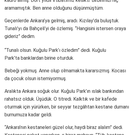
kadro almış. Dört yıldır irtibatımız kesikti. Birbirimizi hiç
aramamıştık. Ben anne olduğunu düşünmüştüm.
Geçenlerde Ankara’ya gelmiş, aradı. Kızılay’da buluştuk.
Tunalı’yı da Bahçeli’yi de özlemiş. “Hangisini istersen oraya
gideriz” dedim.
“Tunalı olsun. Kuğulu Park’ı özledim” dedi. Kuğulu
Park’ta banklardan birine oturduk.
Bebeği yokmuş. Anne olup olmamakta kararsızmış. Kocası
da çocuk olsun istemiyormuş.
Aralıkta Ankara soğuk olur. Kuğulu Park’ın ıslak bankından
rahatsız olduk. Üşüdük. O titredi. Kalktık ve bir kafede
oturmak için yürürken, bir seyyar tezgâhtan kestane dumanı
burnumuza kadar geldi.
“Ankara’nın kestaneleri güzel olur, haydi biraz alalım” dedi.