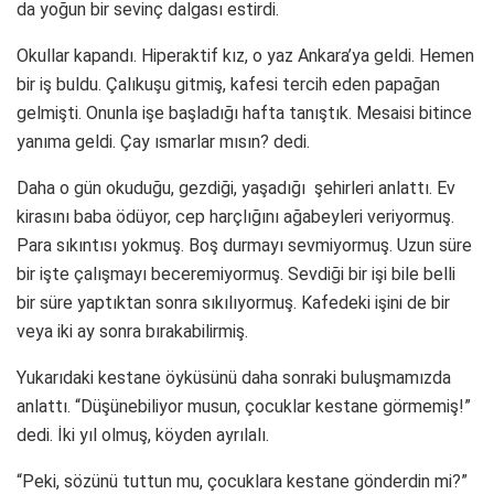
da yoğun bir sevinç dalgası estirdi.
Okullar kapandı. Hiperaktif kız, o yaz Ankara’ya geldi. Hemen
bir iş buldu. Çalıkuşu gitmiş, kafesi tercih eden papağan
gelmişti. Onunla işe başladığı hafta tanıştık. Mesaisi bitince
yanıma geldi. Çay ısmarlar mısın? dedi.
Daha o gün okuduğu, gezdiği, yaşadığı şehirleri anlattı. Ev
kirasını baba ödüyor, cep harçlığını ağabeyleri veriyormuş.
Para sıkıntısı yokmuş. Boş durmayı sevmiyormuş. Uzun süre
bir işte çalışmayı beceremiyormuş. Sevdiği bir işi bile belli
bir süre yaptıktan sonra sıkılıyormuş. Kafedeki işini de bir
veya iki ay sonra bırakabilirmiş.
Yukarıdaki kestane öyküsünü daha sonraki buluşmamızda
anlattı. “Düşünebiliyor musun, çocuklar kestane görmemiş!”
dedi. İki yıl olmuş, köyden ayrılalı.
“Peki, sözünü tuttun mu, çocuklara kestane gönderdin mi?”