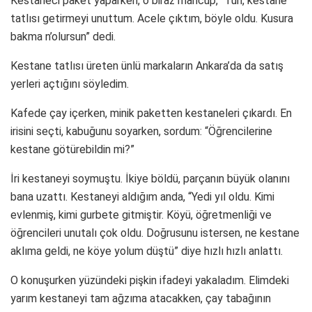
Kestaneci paket yaparken, o biraz mahcup, “Tüh, kestane
tatlısı getirmeyi unuttum. Acele çıktım, böyle oldu. Kusura
bakma n’olursun” dedi.
Kestane tatlısı üreten ünlü markaların Ankara’da da satış
yerleri açtığını söyledim.
Kafede çay içerken, minik paketten kestaneleri çıkardı. En
irisini seçti, kabuğunu soyarken, sordum: “Öğrencilerine
kestane götürebildin mi?”
İri kestaneyi soymuştu. İkiye böldü, parçanın büyük olanını
bana uzattı. Kestaneyi aldığım anda, “Yedi yıl oldu. Kimi
evlenmiş, kimi gurbete gitmiştir. Köyü, öğretmenliği ve
öğrencileri unutalı çok oldu. Doğrusunu istersen, ne kestane
aklıma geldi, ne köye yolum düştü” diye hızlı hızlı anlattı.
O konuşurken yüzündeki pişkin ifadeyi yakaladım. Elimdeki
yarım kestaneyi tam ağzıma atacakken, çay tabağının