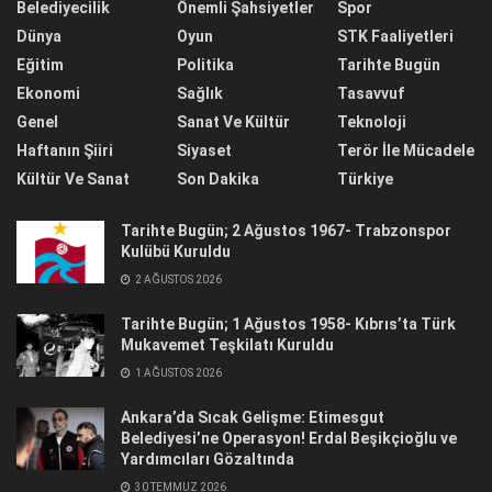
Belediyecilik
Önemli Şahsiyetler
Spor
Dünya
Oyun
STK Faaliyetleri
Eğitim
Politika
Tarihte Bugün
Ekonomi
Sağlık
Tasavvuf
Genel
Sanat Ve Kültür
Teknoloji
Haftanın Şiiri
Siyaset
Terör İle Mücadele
Kültür Ve Sanat
Son Dakika
Türkiye
Tarihte Bugün; 2 Ağustos 1967- Trabzonspor
Kulübü Kuruldu
2 AĞUSTOS 2026
Tarihte Bugün; 1 Ağustos 1958- Kıbrıs’ta Türk
Mukavemet Teşkilatı Kuruldu
1 AĞUSTOS 2026
Ankara’da Sıcak Gelişme: Etimesgut
Belediyesi’ne Operasyon! Erdal Beşikçioğlu ve
Yardımcıları Gözaltında
30 TEMMUZ 2026