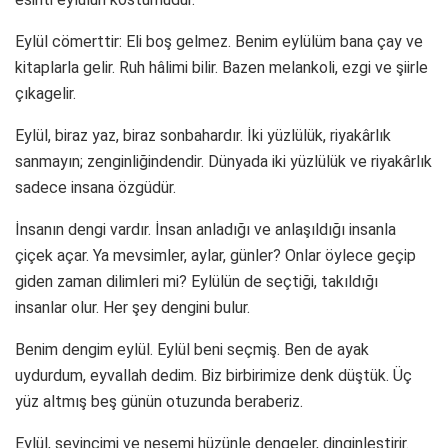
Eylül cömerttir: Eli boş gelmez. Benim eylülüm bana çay ve
kitaplarla gelir. Ruh hâlimi bilir. Bazen melankoli, ezgi ve şiirle
çıkagelir.
Eylül, biraz yaz, biraz sonbahardır. İki yüzlülük, riyakârlık
sanmayın; zenginliğindendir. Dünyada iki yüzlülük ve riyakârlık
sadece insana özgüdür.
İnsanın dengi vardır. İnsan anladığı ve anlaşıldığı insanla
çiçek açar. Ya mevsimler, aylar, günler? Onlar öylece geçip
giden zaman dilimleri mi? Eylülün de seçtiği, takıldığı
insanlar olur. Her şey dengini bulur.
Benim dengim eylül. Eylül beni seçmiş. Ben de ayak
uydurdum, eyvallah dedim. Biz birbirimize denk düştük. Üç
yüz altmış beş günün otuzunda beraberiz.
Eylül, sevincimi ve neşemi hüzünle dengeler, dinginleştirir.