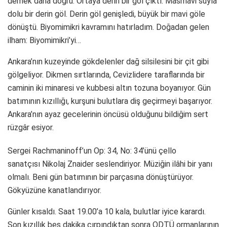
demek daha doğru. Ortaya derin bir göl çıktı. Masmavi suyla
dolu bir derin göl. Derin göl genişledi, büyük bir mavi göle
dönüştü. Biyomimikri kavramını hatırladım. Doğadan gelen
ilham: Biyomimikri’yi…
Ankara’nın kuzeyinde gökdelenler dağ silsilesini bir çit gibi
gölgeliyor. Dikmen sırtlarında, Cevizlidere taraflarında bir
caminin iki minaresi ve kubbesi altın tozuna boyanıyor. Gün
batımının kızıllığı, kurşuni bulutlara diş geçirmeyi başarıyor.
Ankara’nın ayaz gecelerinin öncüsü olduğunu bildiğim sert
rüzgâr esiyor.
Sergei Rachmaninoff’un Op: 34, No: 34’ünü çello
sanatçısı Nikolaj Znaider seslendiriyor. Müziğin ilâhi bir yanı
olmalı. Beni gün batımının bir parçasına dönüştürüyor.
Gökyüzüne kanatlandırıyor.
Günler kısaldı. Saat 19.00’a 10 kala, bulutlar iyice karardı.
Son kızıllık beş dakika çırpındıktan sonra ODTÜ ormanlarının