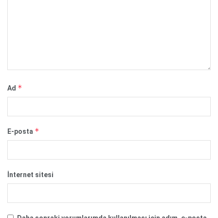
*
Ad
*
E-posta
İnternet sitesi
Daha sonraki yorumlarımda kullanılması için adım, e-posta