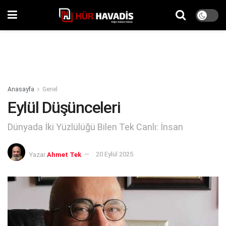
Anasayfa
Genel
Eylül Düşünceleri
Dünyada İki Yüzlülüğü Bilen Tek Canlı: İnsan
Yazar
Ahmet Tek
20 Eylül 2025