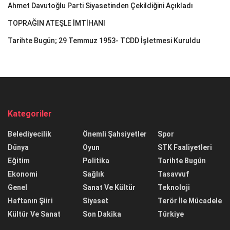
Ahmet Davutoğlu Parti Siyasetinden Çekildiğini Açıkladı
TOPRAĞIN ATEŞLE İMTİHANI
Tarihte Bugün; 29 Temmuz 1953- TCDD İşletmesi Kuruldu
Kategoriler
Belediyecilik
Önemli Şahsiyetler
Spor
Dünya
Oyun
STK Faaliyetleri
Eğitim
Politika
Tarihte Bugün
Ekonomi
Sağlık
Tasavvuf
Genel
Sanat Ve Kültür
Teknoloji
Haftanın Şiiri
Siyaset
Terör İle Mücadele
Kültür Ve Sanat
Son Dakika
Türkiye