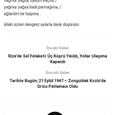
Yağmur yağsa, uykum kaçsa, /
yağmur yağsa badi parmağıma, /
ağlardım bir başıma…
Allah sizleri denginiz aylarla denk düşürsün.
Önceki Haber
Rize’de Sel Felaketi: Üç Köprü Yıkıldı, Yollar Ulaşıma
Kapandı
Sonraki Haber
Tarihte Bugün; 21 Eylül 1947 – Zonguldak Kozlu’da
Grizu Patlaması Oldu