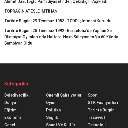
Ahmet Davutoğlu Parti Siyasetinden Çekildiğini Açıkladı
TOPRAĞIN ATEŞLE İMTİHANI
Tarihte Bugün; 29 Temmuz 1953- TCDD İşletmesi Kuruldu
Tarihte Bugün; 28 Temmuz 1992- Barselona’da Yapılan 25.
Olimpiyat Oyunları’nda Halterci Naim Süleymanoğlu 60 Kiloda
Şampiyon Oldu
Kategoriler
Belediyecilik
Önemli Şahsiyetler
Spor
Dünya
Oyun
STK Faaliyetleri
Eğitim
Politika
Tarihte Bugün
Ekonomi
Sağlık
Tasavvuf
Genel
Sanat Ve Kültür
Teknoloji