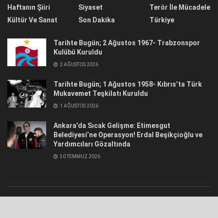
Haftanın Şiiri
Siyaset
Terör İle Mücadele
Kültür Ve Sanat
Son Dakika
Türkiye
Tarihte Bugün; 2 Ağustos 1967- Trabzonspor
Kulübü Kuruldu
2 AĞUSTOS 2026
Tarihte Bugün; 1 Ağustos 1958- Kıbrıs’ta Türk
Mukavemet Teşkilatı Kuruldu
1 AĞUSTOS 2026
Ankara’da Sıcak Gelişme: Etimesgut
Belediyesi’ne Operasyon! Erdal Beşikçioğlu ve
Yardımcıları Gözaltında
30 TEMMUZ 2026
© 2021
Hür Havadis