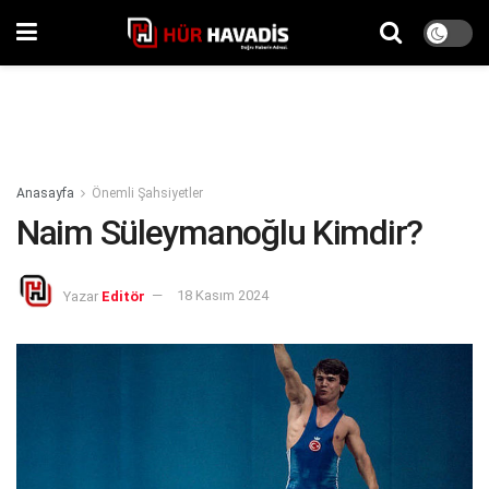
Anasayfa
Önemli Şahsiyetler
Naim Süleymanoğlu Kimdir?
Yazar
Editör
18 Kasım 2024