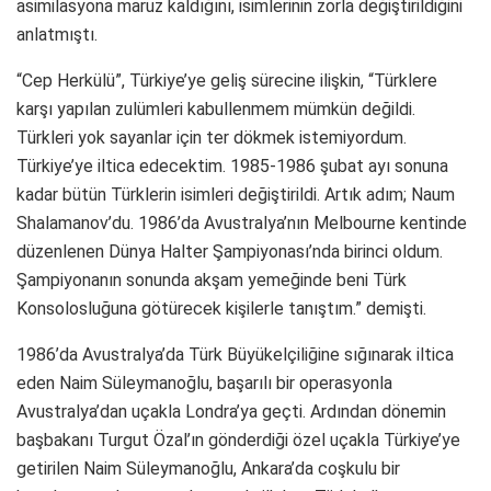
asimilasyona maruz kaldığını, isimlerinin zorla değiştirildiğini
anlatmıştı.
“Cep Herkülü”, Türkiye’ye geliş sürecine ilişkin, “Türklere
karşı yapılan zulümleri kabullenmem mümkün değildi.
Türkleri yok sayanlar için ter dökmek istemiyordum.
Türkiye’ye iltica edecektim. 1985-1986 şubat ayı sonuna
kadar bütün Türklerin isimleri değiştirildi. Artık adım; Naum
Shalamanov’du. 1986’da Avustralya’nın Melbourne kentinde
düzenlenen Dünya Halter Şampiyonası’nda birinci oldum.
Şampiyonanın sonunda akşam yemeğinde beni Türk
Konsolosluğuna götürecek kişilerle tanıştım.” demişti.
1986’da Avustralya’da Türk Büyükelçiliğine sığınarak iltica
eden Naim Süleymanoğlu, başarılı bir operasyonla
Avustralya’dan uçakla Londra’ya geçti. Ardından dönemin
başbakanı Turgut Özal’ın gönderdiği özel uçakla Türkiye’ye
getirilen Naim Süleymanoğlu, Ankara’da coşkulu bir