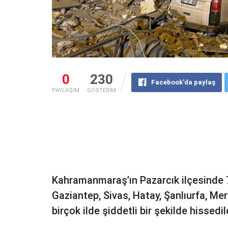
0
230
Facebook'da paylaş
PAYLAŞIM
GÖSTERİM
Kahramanmaraş’ın Pazarcık ilçesinde
Gaziantep, Sivas, Hatay, Şanlıurfa, M
birçok ilde şiddetli bir şekilde hissedil