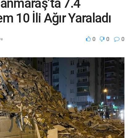
anmaraş’ta 7.4
 10 İli Ağır Yaraladı
0
0
0
ye