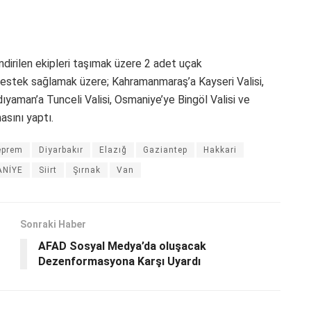
dirilen ekipleri taşımak üzere 2 adet uçak
estek sağlamak üzere; Kahramanmaraş’a Kayseri Valisi,
dıyaman’a Tunceli Valisi, Osmaniye’ye Bingöl Valisi ve
asını yaptı.
eprem
Diyarbakır
Elazığ
Gaziantep
Hakkari
NİYE
Siirt
Şırnak
Van
Sonraki Haber
AFAD Sosyal Medya’da oluşacak
Dezenformasyona Karşı Uyardı