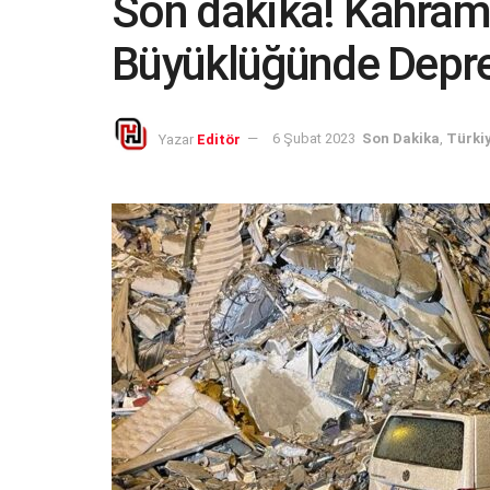
Son dakika! Kahram
Büyüklüğünde Deprem
Yazar
Editör
6 Şubat 2023
Son Dakika
,
Türki