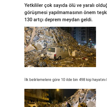
Yetkililer çok sayıda ölü ve yaralı ol
görüşmesi yapılmamasının önem teşkil 
130 artçı deprem meydan geldi.
İlk belirlemelere göre 10 ilde bin 498 kişi hayatını 