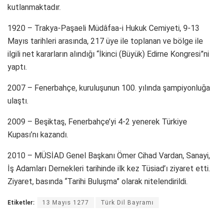
kutlanmaktadır.
1920 – Trakya-Paşaeli Müdâfaa-i Hukuk Cemiyeti, 9-13
Mayıs tarihleri arasında, 217 üye ile toplanan ve bölge ile
ilgili net kararların alındığı “İkinci (Büyük) Edirne Kongresi”ni
yaptı.
2007 – Fenerbahçe, kuruluşunun 100. yılında şampiyonluğa
ulaştı.
2009 – Beşiktaş, Fenerbahçe’yi 4-2 yenerek Türkiye
Kupası’nı kazandı.
2010 – MÜSİAD Genel Başkanı Ömer Cihad Vardan, Sanayi,
İş Adamları Dernekleri tarihinde ilk kez Tüsiad’ı ziyaret etti.
Ziyaret, basında “Tarihi Buluşma” olarak nitelendirildi.
Etiketler:
13 Mayıs 1277
Türk Dil Bayramı