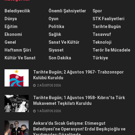
Belediyecilik
Önemli Şahsiyetler
Spor
Dünya
Oyun
STK Faaliyetleri
Eğitim
Politika
Tarihte Bugün
Ekonomi
Sağlık
Tasavvuf
Genel
Sanat Ve Kültür
Teknoloji
Haftanın Şiiri
Siyaset
Terör İle Mücadele
Kültür Ve Sanat
Son Dakika
Türkiye
Tarihte Bugün; 2 Ağustos 1967- Trabzonspor
Kulübü Kuruldu
2 AĞUSTOS 2026
Tarihte Bugün; 1 Ağustos 1958- Kıbrıs’ta Türk
Mukavemet Teşkilatı Kuruldu
1 AĞUSTOS 2026
Ankara’da Sıcak Gelişme: Etimesgut
Belediyesi’ne Operasyon! Erdal Beşikçioğlu ve
Yardımcıları Gözaltında