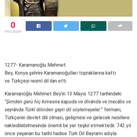
0
PAYLAŞIM
1277- Karamanoğlu Mehmet
Bey, Konya şehrini Karamanoğulları topraklarına kattı
ve Türkçeyi resmî dil ilan etti.
Karamanoğlu Mehmet Bey’in 13 Mayıs 1277 tarihindeki
“
Şimden gerü hiç kimesne kapuda ve dîvânda ve mecâlis ve
seyrânda Türkî dilinden gayrı dil söylemeyeler.
” fermanı,
Türkçenin devlet dili olması, gelişmesi ve gelecek nesillere
nakledilebilmesinde önemli bir yer teşkil etmektedir. 742 yıl
önce yaşanan bu tarihî hadise Türk Dil Bayramı adıyla